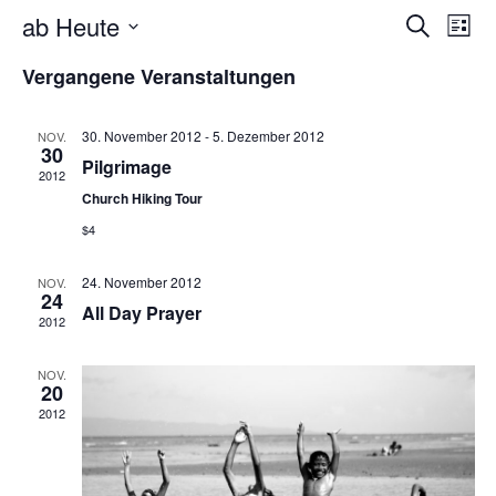
Veran
Ver
ab Heute
Suche
Liste
Ans
Such
Datum
Nav
Vergangene Veranstaltungen
wählen.
und
Ansic
30. November 2012
-
5. Dezember 2012
NOV.
30
Pilgrimage
Navig
2012
Church Hiking Tour
$4
24. November 2012
NOV.
24
All Day Prayer
2012
NOV.
20
2012